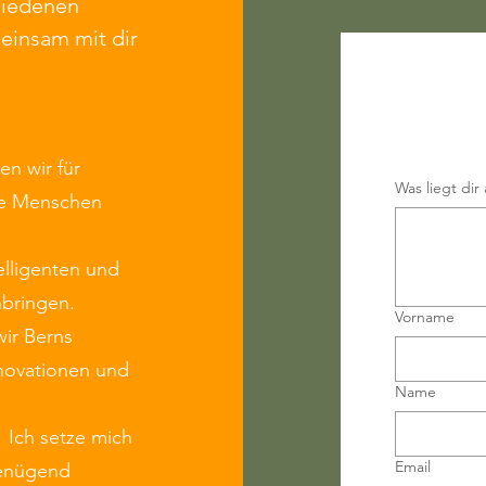
chiedenen
einsam mit dir
Ich mö
Stadt 
n wir für
Was liegt dir
ge Menschen
elligenten und
nbringen.
Vorname
ir Berns
nnovationen und
Name
 Ich setze mich
Email
genügend