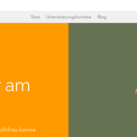
Start
Unterstützungskomitee
Blog
r am
ufsfrau kenne