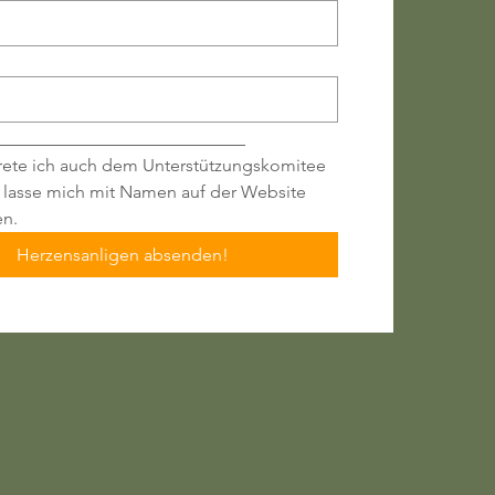
_________________________
rete ich auch dem Unterstützungskomitee
 lasse mich mit Namen auf der Website
en.
Herzensanligen absenden!