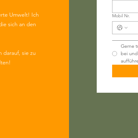
rte Umwelt! Ich
Mobil Nr.
die sich an den
_________
Gerne t
 darauf, sie zu
bei und
aufführ
lten!