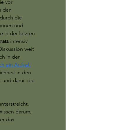
e vor 
n den 
durch die 
rinnen und 
 in der letzten 
rats 
intensiv 
Diskussion weit 
ch in der 
h ein Artikel 
ichheit in den 
 und damit die 
terstreicht. 
issen darum, 
er das 