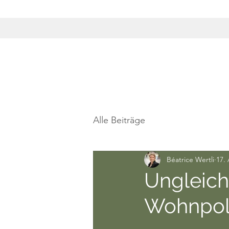
Alle Beiträge
Béatrice Wertli
17.
Ungleich
Wohnpoli