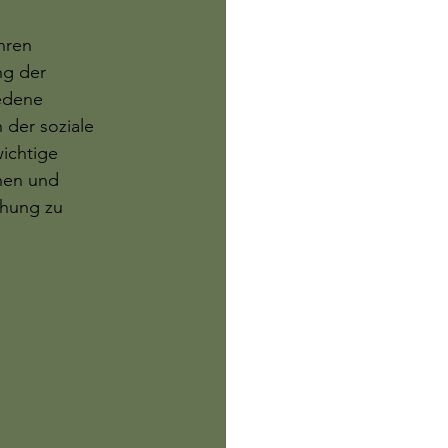
hren 
ng der 
edene 
 der soziale 
ichtige 
nnen und 
chung zu 