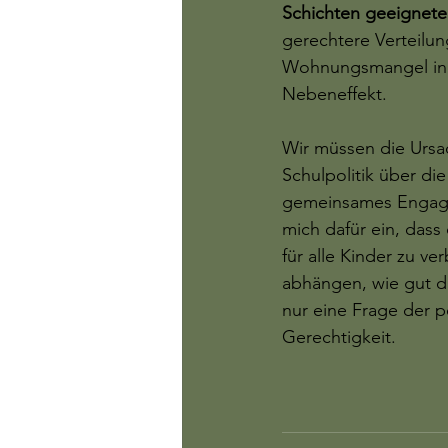
Schichten geeignete
gerechtere Verteilun
Wohnungsmangel in d
Nebeneffekt.
Wir müssen die Ursa
Schulpolitik über di
gemeinsames Engageme
mich dafür ein, dass
für alle Kinder zu v
abhängen, wie gut di
nur eine Frage der p
Gerechtigkeit.