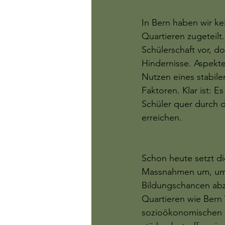
In Bern haben wir ke
Quartieren zugeteilt
Schülerschaft vor, d
Hindernisse. Aspekte
Nutzen eines stabile
Faktoren. Klar ist: 
Schüler quer durch d
erreichen.
Schon heute setzt di
Massnahmen um, um 
Bildungschancen abz
Quartieren wie Bern 
sozioökonomischen 