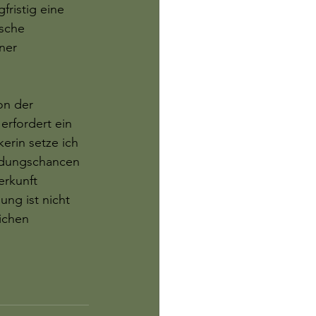
fristig eine 
sche 
ner 
on der 
erfordert ein 
erin setze ich 
ildungschancen 
erkunft 
ng ist nicht 
ichen 