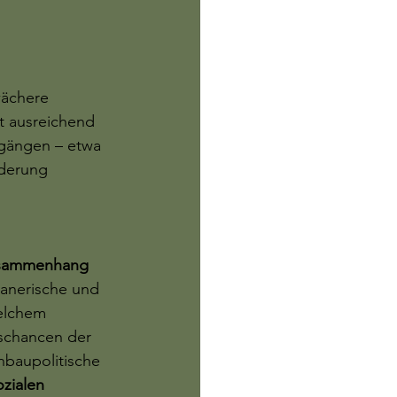
wächere 
t ausreichend 
rgängen – etwa 
rderung 
sammenhang 
lanerische und 
elchem 
gschancen der 
nbaupolitische 
ozialen 