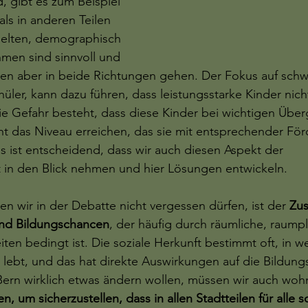
d, gibt es zum Beispiel 
ls in anderen Teilen 
ielten, demographisch 
men sind sinnvoll und 
en aber in beide Richtungen gehen. Der Fokus auf sch
üler, kann dazu führen, dass leistungsstarke Kinder nich
ie Gefahr besteht, dass diese Kinder bei wichtigen Übe
ht das Niveau erreichen, das sie mit entsprechender Fö
s ist entscheidend, dass wir auch diesen Aspekt der 
t in den Blick nehmen und hier Lösungen entwickeln.
en wir in der Debatte nicht vergessen dürfen, ist der
 Zu
nd Bildungschancen
, der häufig durch räumliche, raump
en bedingt ist. Die soziale Herkunft bestimmt oft, in w
e lebt, und das hat direkte Auswirkungen auf die Bildun
Bern wirklich etwas ändern wollen, müssen wir auch woh
 um sicherzustellen, dass in allen Stadtteilen für alle s