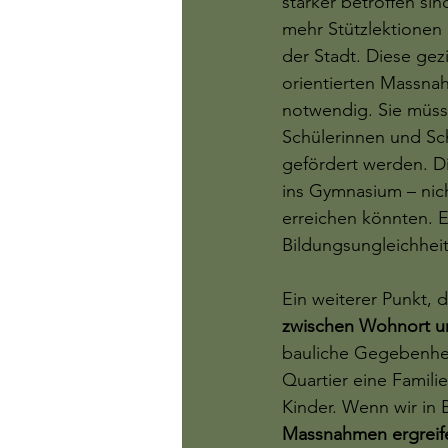
stärker betroffen sin
mehr Stützlektionen a
der Stadt. Diese gez
orientierten Massnah
notwendig. Sie müss
Schülerinnen und Sch
gefördert werden. D
ins Gymnasium – nic
erreichen könnten. E
Bildungsungleichhei
Ein weiterer Punkt, d
zwischen Wohnort u
bauliche Gegebenheit
Quartier eine Famili
Kinder. Wenn wir in 
Massnahmen ergreifen,