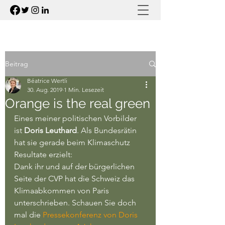
Beitrag
Béatrice Wertli
30. Aug. 2019
1 Min. Lesezeit
Orange is the real green
Eines meiner politischen Vorbilder 
ist 
Doris Leuthard
. Als Bundesrätin 
hat sie gerade beim Klimaschutz 
Resultate erzielt:
Dank ihr und auf der bürgerlichen 
Seite der CVP hat die Schweiz das 
Klimaabkommen von Paris 
unterschrieben. Schauen Sie doch 
mal die 
Pressekonferenz von Doris 