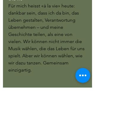
Für mich heisst «à la vie» heute: 
dankbar sein, dass ich da bin, das 
Leben gestalten, Verantwortung 
übernehmen – und meine 
Geschichte teilen, als eine von 
vielen. Wir können nicht immer die 
Musik wählen, die das Leben für uns 
spielt. Aber wir können wählen, wie 
wir dazu tanzen. Gemeinsam 
einzigartig.
Alle ansehen
Aktuelle Beiträge