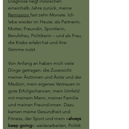
Diagnose liegt inzwischen 
eineinhalb Jahre zurück, meine 
Remission 
fast zehn Monate. Ich 
lebe wieder im Heute: als Partnerin, 
Mutter, Freundin, Sportlerin, 
Berufsfrau, Politikerin – und als Frau, 
die Krebs erlebt hat und ihre 
Stimme nutzt.
Von Anfang an haben mich viele 
Dinge getragen: die Zuversicht 
meiner Ärztinnen und Ärzte und der 
Medizin, mein eigenes Vertrauen in 
gute Erfolgschancen, mein Umfeld 
mit meinem Mann, meiner Familie 
und meinen Freund:innen. Dazu 
kamen meine Gesundheit und 
Fitness, der Sport und mein «
always 
keep going
»: weiterarbeiten, Politik 