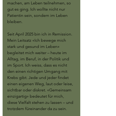
machen, am Leben teilnehmen, so 
gut es ging. Ich wollte nicht nur 
Patientin sein, sondern im Leben 
bleiben.
Seit April 2025 bin ich in Remission. 
Mein Leitsatz «Ich bewege mich 
stark und gesund im Leben» 
begleitet mich weiter – heute im 
Alltag, im Beruf, in der Politik und 
im Sport. Ich weiss, dass es nicht 
den einen richtigen Umgang mit 
Krebs gibt. Jede und jeder findet 
einen eigenen Weg, laut oder leise, 
sichtbar oder diskret. «Gemeinsam 
einzigartig» bedeutet für mich, 
diese Vielfalt stehen zu lassen – und 
trotzdem füreinander da zu sein.