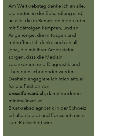
Am Weltkrebstag denke ich an alle, 
die mitten in der Behandlung sind, 
an alle, die in Remission leben oder 
mit Spätfolgen kämpfen, und an 
Angehörige, die mittragen und 
mithoffen. Ich denke auch an all 
jene, die mit ihrer Arbeit dafür 
sorgen, dass die Medizin 
vorankommt und Diagnostik und 
Therapien schonender werden. 
Deshalb engagiere ich mich aktuell 
für die Petition von
breastforward.ch
,
 damit moderne, 
minimalinvasive 
Brustkrebsdiagnostik in der Schweiz 
erhalten bleibt und Fortschritt nicht 
zum Rückschritt wird.