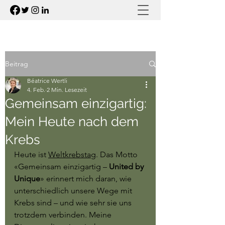
Beitrag
Béatrice Wertli
4. Feb.
2 Min. Lesezeit
Gemeinsam einzigartig:
Mein Heute nach dem
Krebs
Heute ist 
Weltkrebstag
. Das Motto 
«Gemeinsam einzigartig – 
United by 
Unique
» erinnert mich daran, wie 
unterschiedlich unsere Wege mit 
Krebs sind – und wie sehr sie uns 
trotzdem verbinden. Meine 