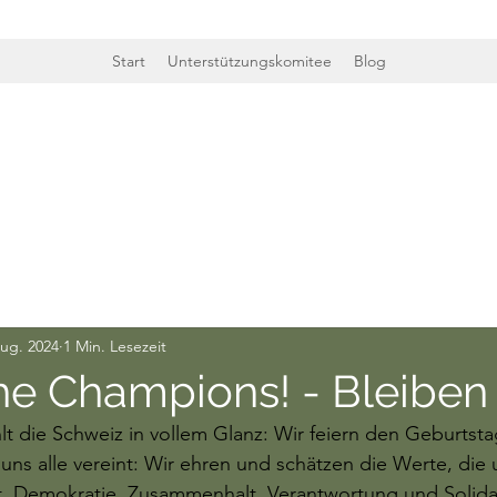
Start
Unterstützungskomitee
Blog
Aug. 2024
1 Min. Lesezeit
he Champions! - Bleiben 
lt die Schweiz in vollem Glanz: Wir feiern den Geburtsta
 uns alle vereint: Wir ehren und schätzen die Werte, die 
t, Demokratie, Zusammenhalt, Verantwortung und Solidar