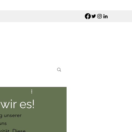
wir es!
g unserer 
uns 
ität. Diese 