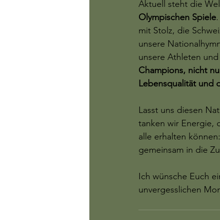
Aktuell steht die We
Olympischen Spiele
.
mit Stolz, die Schwe
unsere Nationalhymn
unsere Athleten und 
Champions, nicht nur
Lebensqualität und d
Lasst uns diesen Nat
tanken wir Energie, 
alle erhalten können
gemeinsam in die Zu
Ich wünsche Euch ei
unvergesslichen Mo