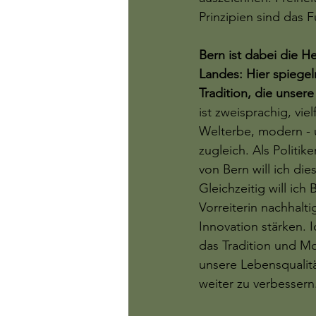
Prinzipien sind das 
Bern ist dabei die 
Landes: Hier spiegeln
Tradition, die unser
ist zweisprachig, vie
Welterbe, modern -
zugleich. Als Politik
von Bern will ich di
Gleichzeitig will ich 
Vorreiterin nachhalt
Innovation stärken. I
das Tradition und M
unsere Lebensqualitä
weiter zu verbessern