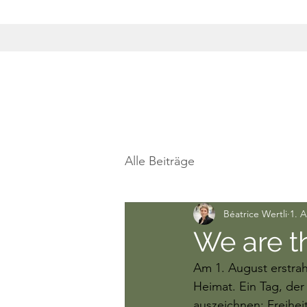
Alle Beiträge
Béatrice Wertli
1. 
We are t
Am 1. August erstrah
Heimat. Ein Tag, der
auszeichnen: Freihei