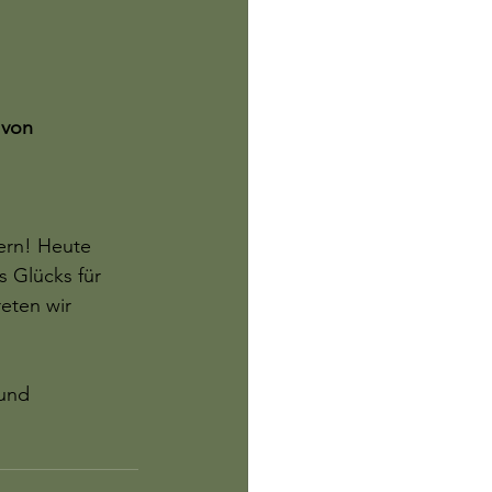
 von 
 
ern! Heute 
s Glücks für 
eten wir 
und 